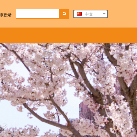
中文
师登录