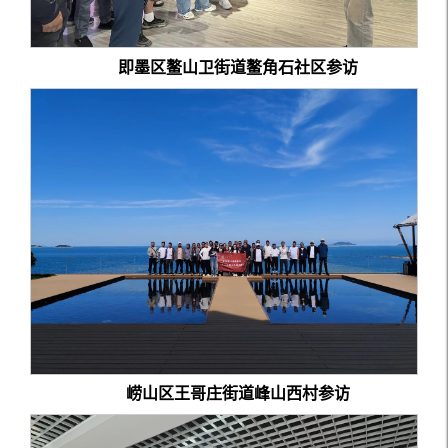
即墨区鳌山卫街道鳌角石社区参访
崂山区王哥庄街道峰山西村参访