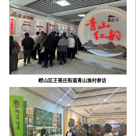
崂山区王哥庄街道青山渔村参访