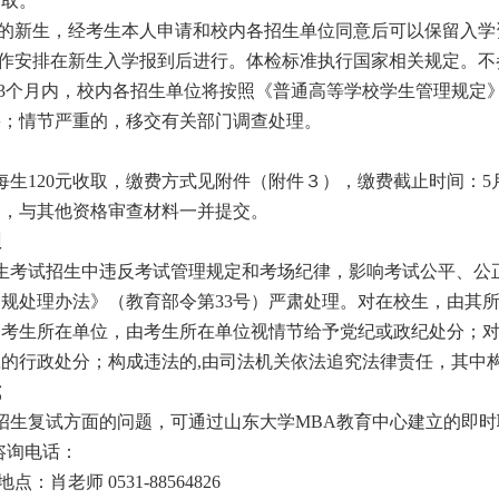
录取。
的新生，经考生本人申请和校内各招生单位同意后可以保留入学资
作安排在新生入学报到后进行。体检标准执行国家相关规定。不
3个月内，校内各招生单位将按照《普通高等学校学生管理规定
籍；情节严重的，移交有关部门调查处理。
120元收取，缴费方式见附件（附件３），缴费截止时间：5月9
图，与其他资格审查材料一并提交。
理
考试招生中违反考试管理规定和考场纪律，影响考试公平、公正
规处理办法》（教育部令第33号）严肃处理。对在校生，由其
知考生所在单位，由考生所在单位视情节给予党纪或政纪处分；
的行政处分；构成违法的,由司法机关依法追究法律责任，其中
式
生复试方面的问题，可通过山东大学MBA教育中心建立的即时
咨询电话：
肖老师 0531-88564826