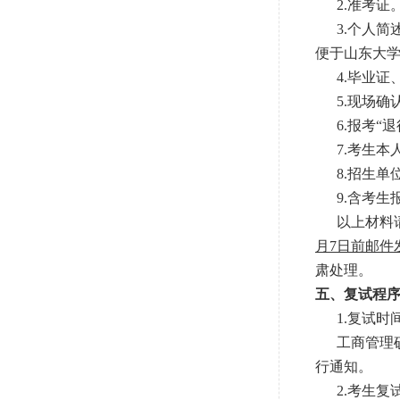
2.准考证
3.个人简
便于山东大学
4.毕业证
5.现场确认
6.报考“退
7.考生本人
8.招生单位
9.含考生
以上材料请统
月7日前邮件发送至
肃处理。
五、复试程
1.复试时
工商管理硕士（
行通知。
2.考生复