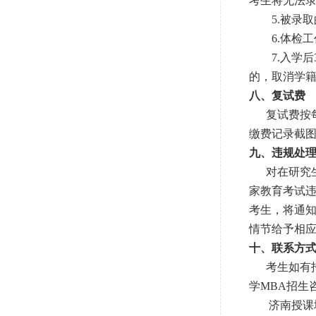
考生将无法
5.被录取
6.体检工
7.入学后
的，取消学
八、复试费
复试费按每生
缴费记录截
九、违规处
对在研究生
家教育考试违
考生，将通
情节给予相应
十、联系方
考生如有招
学MBA招生
济南授课地点：