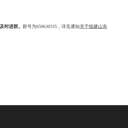
请及时进群。
群号为659630535，详见通知
关于组建山东