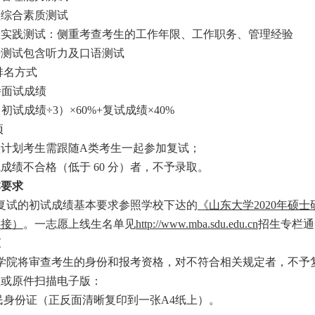
综合素质测试
实践测试：侧重考查考生的工作年限、工作职务、管理经验
测试包含听力及口语测试
排名方式
面试成绩
试成绩÷3）×60%+复试成绩×40%
项
计划考生需跟随A类考生一起参加复试；
绩不合格（低于 60 分）者，不予录取。
本要求
试的初试成绩基本要求参照学校下达的
《山东大学2020年硕
链接）
。一志愿上线生名单见
http://www.mba.sdu.edu.cn
招生专栏通
查
将审查考生的身份和报考资格，对不符合相关规定者，不予复试
版或原件扫描电子版：
身份证（正反面清晰复印到一张A4纸上）。