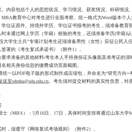
。
述。内容包括个人的思想状况、学习情况、获奖情况、科研情况
 MBA教育中心对考生进行全面考察。统一格式为Word版本
、学位证原件。持境外学历、学位证书报考的考生，须准备教育
时未通过网上学历（学籍）校验的考生，还须准备学历(学籍)
役大学生士兵”专项计划考生还须准备男性（女性）应征公民入
签署的《考生复试承诺书》（附件1）。
要求准备的其他材料/考生本人手持身份证头像面及准考证的清
报名相关身份信息的缴费成功页面截图。
一以PDF电子版的形式制作成压缩包，并命名为“研究方向+考号后六
sdmba@sdu.edu.cn
。考生须对提交材料的真实性负责，对
序
间
MBA）：5月16日、17日，具体时间安排将通过山东大学MBA教育中心网
试时，须遵守《网络复试考场规则》（附件2）。