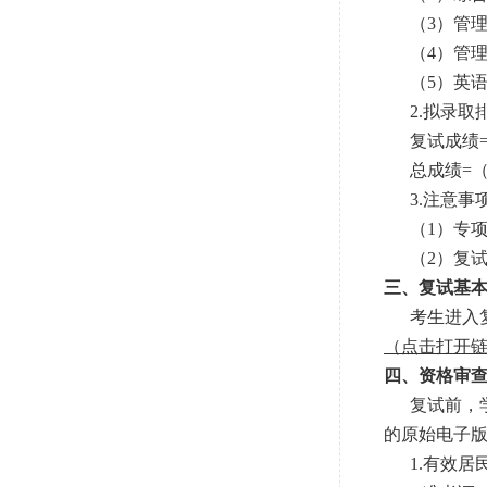
（3）管理
（4）管理
（5）英语
2.拟录取
复试成绩=
总成绩=（初
3.注意事
（1）专项
（2）复试成
三、复试基
考生进入复
（点击打开
四、资格审
复试前，学院
的原始电子
1.有效居民