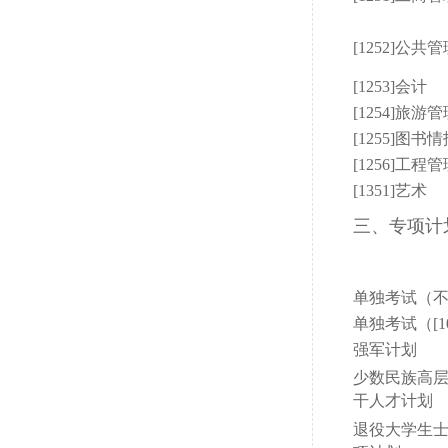
[1252]公共
[1253]会计
[1254]旅游
[1255]图书
[1256]工程
[1351]艺术
三、专项计
单独考试（不含[
单独考试（[10
强军计划
少数民族高
干人才计划
退役大学生