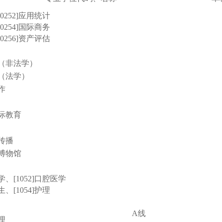
[0252]应用统计
[0254]国际商务
[0256]资产评估
法律（非法学）
法律（法学）
工作
国际教育
与传播
与博物馆
医学、[1052]口腔医学
生、[1054]护理
A线
管理