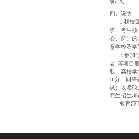
项计划
四、说明
1.我
求，考生须
心、所）的
意学校及学
参加
2.
者”等项目
取。高校学
分，同等
10
试）攻读硕
究生招生考
教育部