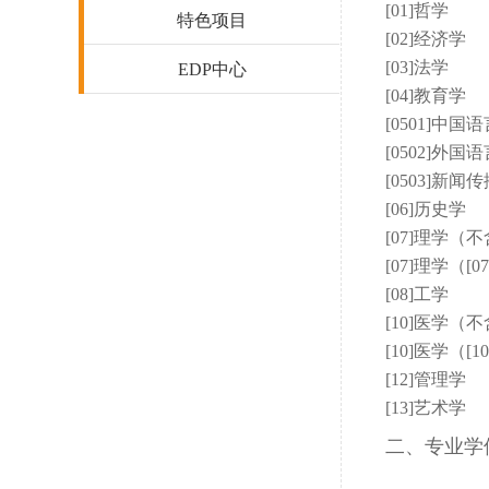
[01]哲学
特色项目
[02]经济学
[03]法学
EDP中心
[04]教育学
[0501]中国
[0502]外国
[0503]新闻
[06]历史学
[07]理学（不
[07]理学（[
[08]工学
[10]医学（
[10]医学（[
[12]管理学
[13]艺术学
二、专业学