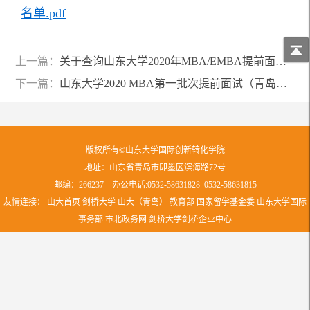
名单.pdf
上一篇：
关于查询山东大学2020年MBA/EMBA提前面试（第二批）评审结果的通知
下一篇：
山东大学2020 MBA第一批次提前面试（青岛教学点）安排详情说明
版权所有©山东大学国际创新转化学院
地址：山东省青岛市即墨区滨海路72号
邮编：266237 办公电话:0532-58631828 0532-58631815
友情连接：
山大首页
剑桥大学
山大（青岛）
教育部
国家留学基金委
山东大学国际
事务部
市北政务网
剑桥大学剑桥企业中心